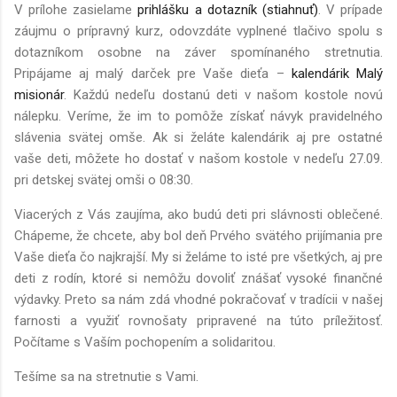
V prílohe zasielame
prihlášku a dotazník (stiahnuť)
. V prípade
záujmu o prípravný kurz, odovzdáte vyplnené tlačivo spolu s
dotazníkom osobne na záver spomínaného stretnutia.
Pripájame aj malý darček pre Vaše dieťa –
kalendárik Malý
misionár
. Každú nedeľu dostanú deti v našom kostole novú
nálepku. Veríme, že im to pomôže získať návyk pravidelného
slávenia svätej omše. Ak si želáte kalendárik aj pre ostatné
vaše deti, môžete ho dostať v našom kostole v nedeľu 27.09.
pri detskej svätej omši o 08:30.
Viacerých z Vás zaujíma, ako budú deti pri slávnosti oblečené.
Chápeme, že chcete, aby bol deň Prvého svätého prijímania pre
Vaše dieťa čo najkrajší. My si želáme to isté pre všetkých, aj pre
deti z rodín, ktoré si nemôžu dovoliť znášať vysoké finančné
výdavky. Preto sa nám zdá vhodné pokračovať v tradícii v našej
farnosti a využiť rovnošaty pripravené na túto príležitosť.
Počítame s Vaším pochopením a solidaritou.
Tešíme sa na stretnutie s Vami.