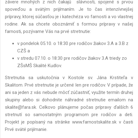
závere mnohých z nich čakajú slávnosti, spojené s prvou
spoveďou a svätým prijímaním. Je to čas intenzívnejšej
prípravy, ktorej súčasťou je i katechéza vo farnosti a vo vlastnej
rodine. Ak sa chcete oboznámiť s formou prípravy v našej
farnosti, pozývame Vás na prvé stretnutie:
v pondelok 05.10. o 18:30 pre rodičov žiakov 3.A a 3.B z
CZŠ a
v stredu 07.10. o 18:30 pre rodičov žiakov 3.A triedy zo
ZŠsMŠ Skalité Kudlov.
Stretnutia sa uskutočnia v Kostole sv. Jána Krstiteľa v
Skalitom. Prvé stretnutie je určené len pre rodičov. V prípade, že
ani sa jeden z vás nebude môcť zúčastniť, využite termín druhej
skupiny alebo si dohodnite náhradné stretnutie emailom na
skalite@fara.sk. Celkovo plánujeme počas prípravy ďalších 6
stretnutí so samostatným programom pre rodičov a deti.
Projekt je popísaný na stránke www.farnostskalite.sk v časti
Prvé sväté prijímanie.