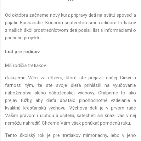
***
Od októbra začneme nový kurz prípravy detí na svätú spoveď a
prijatie Eucharistie. Koncom septembra sme rodičom tretiakov
z našich škôl prostredníctvom detí poslali list s informáciami o
priebehu projektu.
List pre rodičov
Milí rodičia tretiakov,
ďakujeme Vám za dôveru, ktorú ste prejavili našej Cirkvi a
farnosti tým, že ste svoje dieťa prihlásili na vyučovanie
náboženstva alebo náboženskej výchovy. Chápeme to ako
prejav túžby, aby dieťa dostalo plnohodnotné vzdelanie a
kvalitnú kresťanskú výchovu. Výchova detí je v prvom rade
Vaším právom i úlohou a učitelia, katechéti ani kňazi vás v nej
nemôžu nahradiť. Chceme Vám však ponúkať pomocnú ruku.
Tento školský rok je pre tretiakov mimoriadny, lebo v jeho