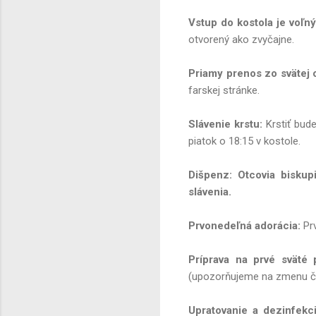
Vstup do kostola je voľn
otvorený ako zvyčajne.
Priamy prenos zo svätej
farskej stránke.
Slávenie krstu:
Krstiť bude
piatok o 18:15 v kostole.
Dišpenz:
Otcovia biskupi
slávenia.
Prvonedeľná adorácia:
Prv
Príprava na prvé sväté p
(upozorňujeme na zmenu čas
Upratovanie a dezinfekci