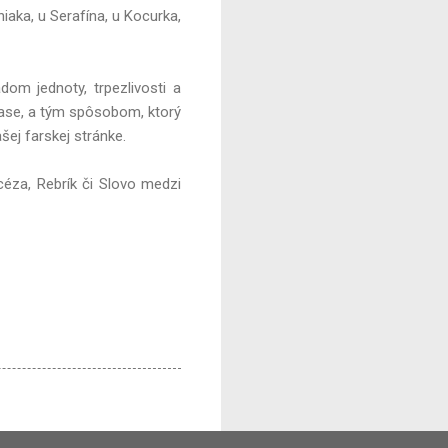
iaka, u Serafína, u Kocurka,
dom jednoty, trpezlivosti a
čase, a tým spôsobom, ktorý
šej farskej stránke.
céza, Rebrík či Slovo medzi