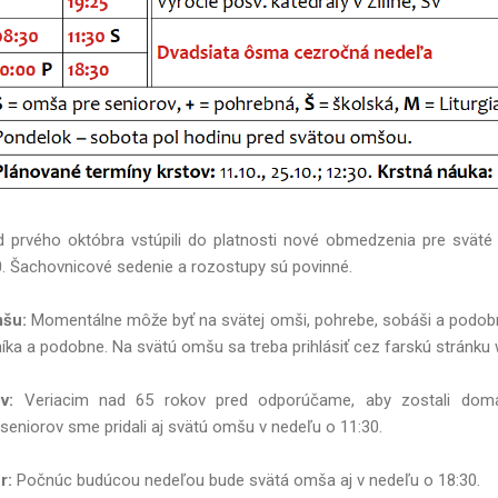
 prvého októbra vstúpili do platnosti nové obmedzenia pre sväté
. Šachovnicové sedenie a rozostupy sú povinné.
mšu:
Momentálne môže byť na svätej omši, pohrebe, sobáši a podobn
níka a podobne. Na svätú omšu sa treba prihlásiť cez farskú stránku
v:
Veriacim nad 65 rokov pred odporúčame, aby zostali doma
seniorov sme pridali aj svätú omšu v nedeľu o 11:30.
r:
Počnúc budúcou nedeľou bude svätá omša aj v nedeľu o 18:30.