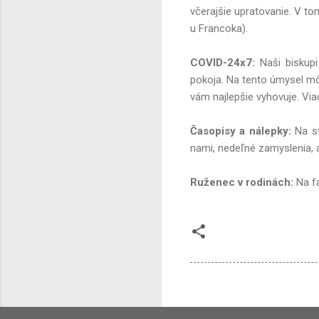
včerajšie upratovanie. V to
u Francoka).
COVID-24x7:
Naši biskupi 
pokoja. Na tento úmysel mô
vám najlepšie vyhovuje. Via
Časopisy a nálepky:
Na st
nami, nedeľné zamyslenia, a
Ruženec v rodinách:
Na fa