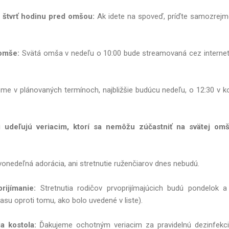
ý štvrť hodinu pred omšou:
Ak idete na spoveď, príďte samozrejme
 omše:
Svätá omša v nedeľu o 10:00 bude streamovaná cez internet.
me v plánovaných termínoch, najbližšie budúcu nedeľu, o 12:30 v k
 udeľujú veriacim, ktorí sa nemôžu zúčastniť na svätej omš
onedeľná adorácia, ani stretnutie ruženčiarov dnes nebudú.
rijímanie:
Stretnutia rodičov prvoprijímajúcich budú pondelok a
u oproti tomu, ako bolo uvedené v liste).
a kostola:
Ďakujeme ochotným veriacim za pravidelnú dezinfekciu