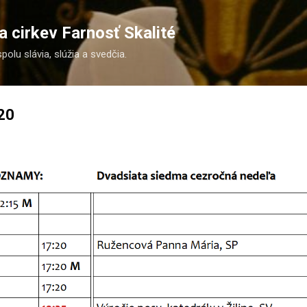
Preskočiť na hlavný obsah
 cirkev Farnosť Skalité
spolu slávia, slúžia a svedčia.
20