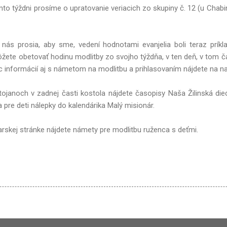
mto týždni prosíme o upratovanie veriacich zo skupiny č. 12 (u Chabin
nás prosia, aby sme, vedení hodnotami evanjelia boli teraz príkla
žete obetovať hodinu modlitby zo svojho týždňa, v ten deň, v tom 
c informácií aj s námetom na modlitbu a prihlasovaním nájdete na na
ojanoch v zadnej časti kostola nájdete časopisy Naša Žilinská die
 pre deti nálepky do kalendárika Malý misionár.
rskej stránke nájdete námety pre modlitbu ruženca s deťmi.