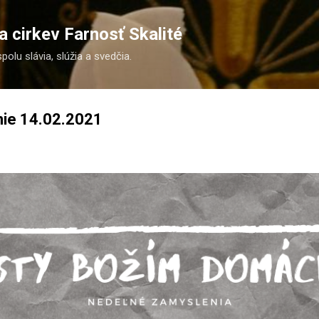
Preskočiť na hlavný obsah
 cirkev Farnosť Skalité
spolu slávia, slúžia a svedčia.
ie 14.02.2021