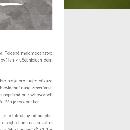
ia. Telesné malomocenstvo
yť len v učebniciach dejín
 nie je proti tejto nákaze
ek ovládnuť naše zmýšľanie,
i napríklad pri rozhovoroch
 Pán je môj pastier...
a je oslobodený od hriechu.
o svojho hriechu a nezatajil
bu môjho hriechu“ (Ž 32, 1 –