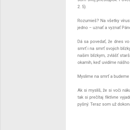
2. 5).
Rozumieš? Na všetky vírusy
jedno – uznať a vyznať Pán
Dá sa povedať, že dnes vo
smrť i na smrť svojich blí
našim blízkym, zvlášť starš
okamih, keď uvidíme nášho 
Myslime na smrť a budeme
Ak si myslíš, že si voči 
tak si prečítaj fiktívne vy
pyšný. Teraz som už dokon