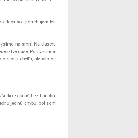
ho dosiahol, potrebujem len
yslime na smrť. Na vlastnú
omocenstve duše. Pomôžme aj
a strašnú chvíľu, ale ako na
šetko zvládaš bez hriechu,
 jednu jedinú chybu: bol som