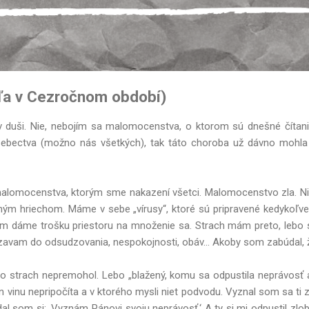
eľa v Cezročnom období)
 duši. Nie, nebojím sa malomocenstva, o ktorom sú dnešné čítan
 sebectva (možno nás všetkých), tak táto choroba už dávno mohla b
lomocenstva, ktorým sme nakazení všetci. Malomocenstvo zla. Nikto
čným hriechom. Máme v sebe „vírusy“, ktoré sú pripravené kedykoľv
 im dáme trošku priestoru na množenie sa. Strach mám preto, lebo s
zavam do odsudzovania, nespokojnosti, obáv... Akoby som zabúdal, že
o strach nepremohol. Lebo „blažený, komu sa odpustila neprávosť 
 vinu nepripočíta a v ktorého mysli niet podvodu. Vyznal som sa ti z
l som si: ‚Vyznám Pánovi svoju neprávosť.‘ A ty si mi odpustil zlo