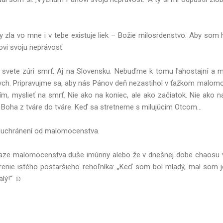
 zla vo mne i v tebe existuje liek – Božie milosrdenstvo. Aby som 
ovi svoju neprávosť.
 svete zúri smrť. Aj na Slovensku. Nebuďme k tomu ľahostajní a m
zkych. Pripravujme sa, aby nás Pánov deň nezastihol v ťažkom mal
ím, myslieť na smrť. Nie ako na koniec, ale ako začiatok. Nie ako n
Boha z tváre do tváre. Keď sa stretneme s milujúcim Otcom...
 uchránení od malomocenstva.
nákaze malomocenstva duše imúnny alebo že v dnešnej dobe chaosu v
jadrenie istého postaršieho rehoľníka: „Keď som bol mladý, mal som
alý!“ ☺