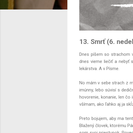
13. Smrť (6. ned
Dnes píšem so strachom v
dnes vieme liečiť a nebyť
lekárstva. A v Písme.
No mám v sebe strach z ma
imúnny, lebo súvisí s dedi
hovorenie, konanie, len čo
všímam, ako ľahko aj ja skĺ
Preto bojujem, aby ma tent
Blažený človek, ktorému Pán
som svoj priestupok. Poveda