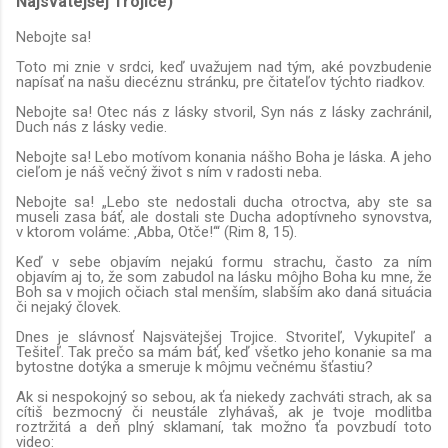
Najsvätejšej Trojice)
Nebojte sa!
Toto mi znie v srdci, keď uvažujem nad tým, aké povzbudenie
napísať na našu diecéznu stránku, pre čitateľov týchto riadkov.
Nebojte sa! Otec nás z lásky stvoril, Syn nás z lásky zachránil,
Duch nás z lásky vedie.
Nebojte sa! Lebo motívom konania nášho Boha je láska. A jeho
cieľom je náš večný život s ním v radosti neba.
Nebojte sa! „Lebo ste nedostali ducha otroctva, aby ste sa
museli zasa báť, ale dostali ste Ducha adoptívneho synovstva,
v ktorom voláme: ‚Abba, Otče!‘“ (Rim 8, 15).
Keď v sebe objavím nejakú formu strachu, často za ním
objavím aj to, že som zabudol na lásku môjho Boha ku mne, že
Boh sa v mojich očiach stal menším, slabším ako daná situácia
či nejaký človek.
Dnes je slávnosť Najsvätejšej Trojice. Stvoriteľ, Vykupiteľ a
Tešiteľ. Tak prečo sa mám báť, keď všetko jeho konanie sa ma
bytostne dotýka a smeruje k môjmu večnému šťastiu?
Ak si nespokojný so sebou, ak ťa niekedy zachváti strach, ak sa
cítiš bezmocný či neustále zlyhávaš, ak je tvoje modlitba
roztržitá a deň plný sklamaní, tak možno ťa povzbudí toto
video: