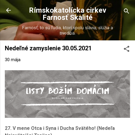
Preskočiť na hlavný obsah
Rímskokatolícka cirkev
Farnosť Skalité
Farnosť, to sú ľudia, ktorí spolu slávia, slúžia a
svedčia.
Nedeľné zamyslenie 30.05.2021
30 mája
27.
V mene Otca i Syna i Ducha Svätého!
(Nedeľa