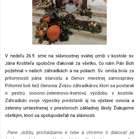
V nedeľu 26.9. sme na slávnostnej svätej omši v kostole sv. 
Jána Krstiteľa spoločne ďakovali za všetko, čo nám Pán Boh 
požehnal v našich záhradkách a na poliach. Sv. omša b
ola za
prítomnosti pána starostu a členov miestnej samosprávy.
Prítomní boli tiež členovia Zväzu záhradkárov, ktorí sa postarali
o pestrú ovocno-zeleninovo-kvetovú výzdobu v kostole.
Záhradkári svoje výpestky predstavili aj na
výstave ovocia a 
zeleniny umiestnenej v priestoroch základnej školy. 
Ďakujeme 
všetkým, ktorí sa spolupodieľali na slávnosti.
Pane Ježišu, prichádzame k tebe a chceme ti ďakovať za 