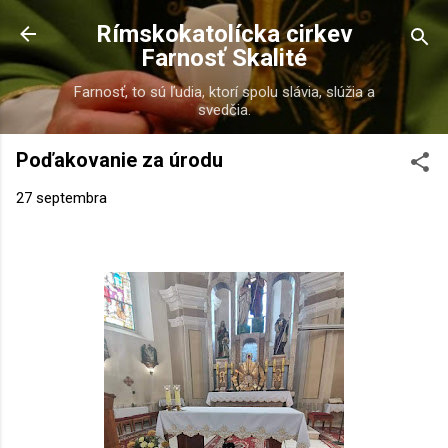
Preskočiť na hlavný obsah
Rímskokatolícka cirkev
Farnosť Skalité
Farnosť, to sú ľudia, ktorí spolu slávia, slúžia a
svedčia.
Poďakovanie za úrodu
27 septembra