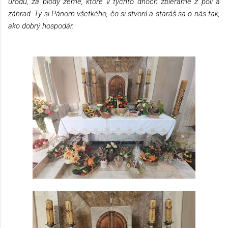
úrodu, za plody zeme, ktoré v týchto dňoch zbierame z polí a 
záhrad. Ty si Pánom všetkého, čo si stvoril a staráš sa o nás tak, 
ako dobrý hospodár.