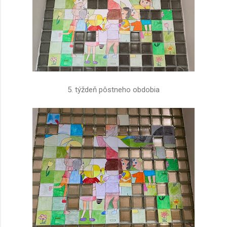
5. týždeň pôstneho obdobia