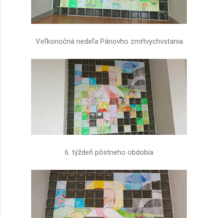
Veľkonočná nedeľa Pánovho zmŕtvychvstania
6. týždeň pôstneho obdobia