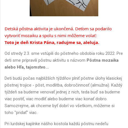
Detská pôstna aktivita je ukončená. Deťom sa podarilo 
vytvoriť mozaiku a spolu s nimi môžeme volať:
Toto je deň Krista Pána, radujme sa, aleluja.
Od stredy 2.3. sme vstúpili do pôstneho obdobia roku 2022. Pre
deti sme pripravili pôstnu aktivitu s názvom
Pôstna mozaika
alebo Hľa, tajomstvo...
Deti budú počas najbližších týždňov plniť pôstne úlohy klasickej
pôstnej trojice - pôst, modlitba, dobročinnosť (almužna). Každý
týždeň sa budeme venovať jednej z nich, teda buď sa budeme
viac postiť, viac modliť alebo budeme viac konať dobro.
Samozrejme, ak chceme byť dobrí vo všetkom, môžeme si
toho "pridať" viac.
Pri lurdskej kaplnke nášho kostola každú pôstnu nedeľu