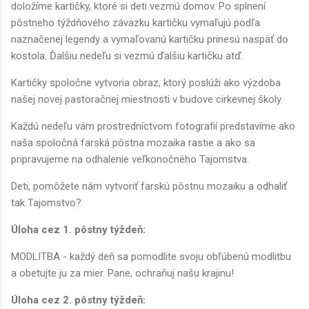
doložíme kartičky, ktoré si deti vezmú domov. Po splnení
pôstneho týždňového záväzku kartičku vymaľujú podľa
naznačenej legendy a vymaľovanú kartičku prinesú naspäť do
kostola. Ďalšiu nedeľu si vezmú ďalšiu kartičku atď.
Kartičky spoločne vytvoria obraz, ktorý poslúži ako výzdoba
našej novej pastoračnej miestnosti v budove cirkevnej školy.
Každú nedeľu vám prostredníctvom fotografií predstavíme ako
naša spoločná farská pôstna mozaika rastie a ako sa
pripravujeme na odhalenie veľkonočného Tajomstva.
Deti, pomôžete nám vytvoriť farskú pôstnu mozaiku a odhaliť
tak Tajomstvo?
Úloha cez 1. pôstny týždeň:
MODLITBA - každý deň sa pomodlite svoju obľúbenú modlitbu
a obetujte ju za mier. Pane, ochraňuj našu krajinu!
Úloha cez 2. pôstny týždeň: