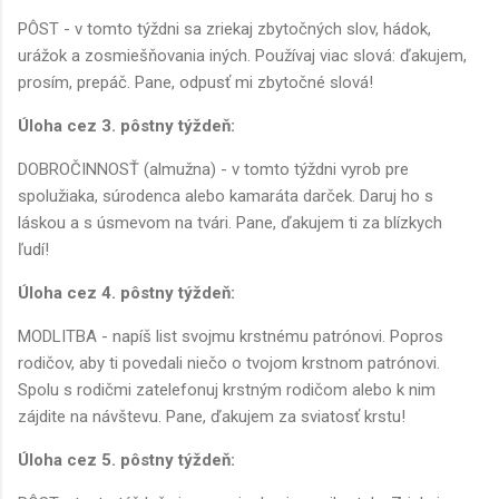
PÔST - v tomto týždni sa zriekaj zbytočných slov, hádok,
urážok a zosmiešňovania iných. Používaj viac slová: ďakujem,
prosím, prepáč. Pane, odpusť mi zbytočné slová!
Úloha cez 3. pôstny týždeň:
DOBROČINNOSŤ (almužna) - v tomto týždni vyrob pre
spolužiaka, súrodenca alebo kamaráta darček. Daruj ho s
láskou a s úsmevom na tvári. Pane, ďakujem ti za blízkych
ľudí!
Úloha cez 4. pôstny týždeň:
MODLITBA - napíš list svojmu krstnému patrónovi. Popros
rodičov, aby ti povedali niečo o tvojom krstnom patrónovi.
Spolu s rodičmi zatelefonuj krstným rodičom alebo k nim
zájdite na návštevu. Pane, ďakujem za sviatosť krstu!
Úloha cez 5. pôstny týždeň: