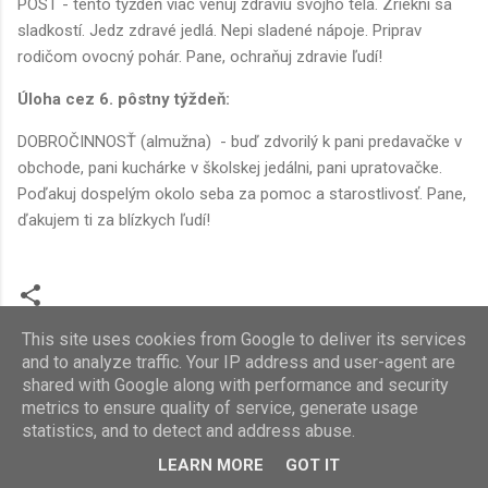
PÔST - tento týždeň viac venuj zdraviu svojho tela. Zriekni sa
sladkostí. Jedz zdravé jedlá. Nepi sladené nápoje. Priprav
rodičom ovocný pohár. Pane, ochraňuj zdravie ľudí!
Úloha cez 6. pôstny týždeň:
DOBROČINNOSŤ (almužna) - buď zdvorilý k pani predavačke v
obchode, pani kuchárke v školskej jedálni, pani upratovačke.
Poďakuj dospelým okolo seba za pomoc a starostlivosť. Pane,
ďakujem ti za blízkych ľudí!
This site uses cookies from Google to deliver its services
and to analyze traffic. Your IP address and user-agent are
shared with Google along with performance and security
metrics to ensure quality of service, generate usage
statistics, and to detect and address abuse.
Používa službu Blogger
LEARN MORE
GOT IT