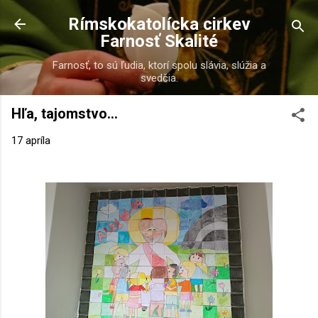
Preskočiť na hlavný obsah
Rímskokatolícka cirkev
Farnosť Skalité
Farnosť, to sú ľudia, ktorí spolu slávia, slúžia a
svedčia.
Hľa, tajomstvo...
17 apríla