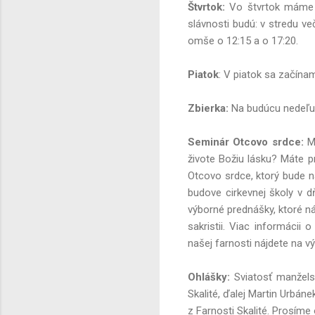
Štvrtok
:
Vo štvrtok máme 
slávnosti budú: v stredu ve
omše o 12:15 a o 17:20.
Piatok
: V piatok sa začína
Zbierka:
Na budúcu nedeľu
Seminár Otcovo srdce
:
M
živote Božiu lásku? Máte 
Otcovo srdce, ktorý bude n
budove cirkevnej školy v dň
výborné prednášky, ktoré ná
sakristii. Viac informácii
našej farnosti nájdete na v
Ohlášky
:
Sviatosť manžels
Skalité, ďalej Martin Urbán
z Farnosti Skalité. Prosím