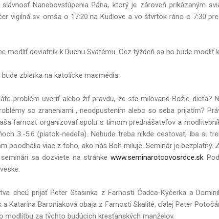
slávnosť Nanebovstúpenia Pána, ktorý je zároveň prikázaným svi
čer vigilná sv. omša o 17:20 na Kudlove a vo štvrtok ráno o 7:30 pr
me modliť deviatnik k Duchu Svätému. Cez týždeň sa ho bude modliť k
 bude zbierka na katolícke masmédia.
áte problém uveriť alebo žiť pravdu, že ste milované Božie dieťa? N
problémy so zraneniami , neodpustením alebo so seba prijatím? 
aša farnosť organizovať spolu s tímom prednášateľov a modlitební
och 3.-5.6 (piatok-nedeľa). Nebude treba nikde cestovať, iba si tr
m poodhalia viac z toho, ako nás Boh miluje. Seminár je bezplatný. Z
 o seminári sa dozviete na stránke
www.seminarotcovosrdce.sk
Podr
ýveske.
tva chcú prijať Peter Stasinka z Farnosti Čadca-Kýčerka a Domin
ek a Katarína Baroniaková obaja z Farnosti Skalité, ďalej Peter Poto
e o modlitbu za týchto budúcich kresťanských manželov.