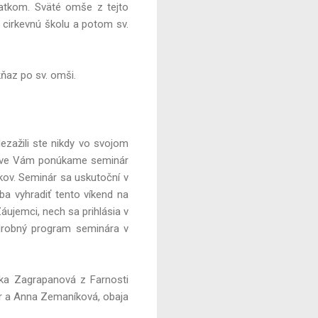
atkom. Sväté omše z tejto
e cirkevnú školu a potom sv.
ňaz po sv. omši.
ezažili ste nikdy vo svojom
Práve Vám ponúkame seminár
kov. Seminár sa uskutoční v
eba vyhradiť tento víkend na
áujemci, nech sa prihlásia v
obný program seminára v
ika Zagrapanová z Farnosti
čár a Anna Zemaníková, obaja