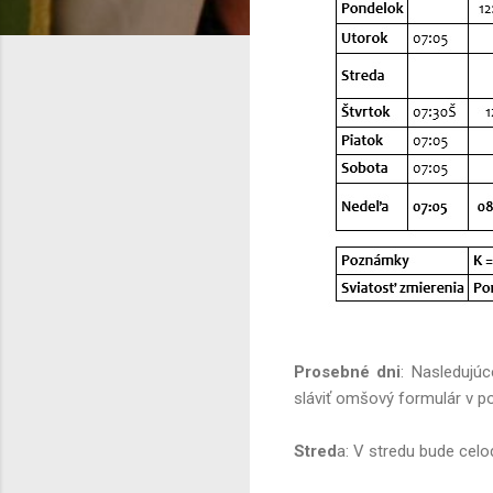
Prosebné dni
: Nasledujú
sláviť omšový formulár v p
Stred
a: V stredu bude cel