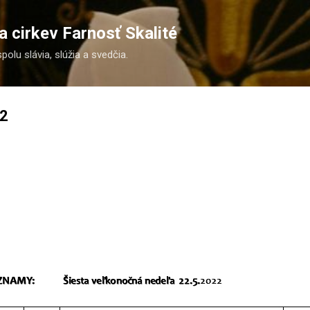
Preskočiť na hlavný obsah
 cirkev Farnosť Skalité
spolu slávia, slúžia a svedčia.
22