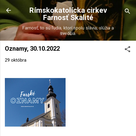
Preskočiť na hlavný obsah
Rímskokatolícka cirkev
Farnosť Skalité
Farnosť, to sú ľudia, ktorí spolu slávia, slúžia a
svedčia.
Oznamy, 30.10.2022
29 októbra