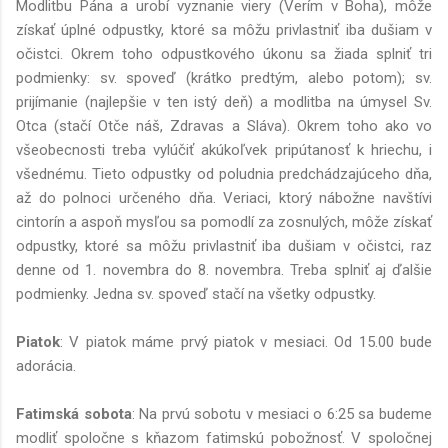
Modlitbu Pána a urobí vyznanie viery (Verím v Boha), môže
získať úplné odpustky, ktoré sa môžu privlastniť iba dušiam v
očistci. Okrem toho odpustkového úkonu sa žiada splniť tri
podmienky: sv. spoveď (krátko predtým, alebo potom); sv.
prijímanie (najlepšie v ten istý deň) a modlitba na úmysel Sv.
Otca (stačí Otče náš, Zdravas a Sláva). Okrem toho ako vo
všeobecnosti treba vylúčiť akúkoľvek pripútanosť k hriechu, i
všednému. Tieto odpustky od poludnia predchádzajúceho dňa,
až do polnoci určeného dňa. Veriaci, ktorý nábožne navštívi
cintorín a aspoň mysľou sa pomodlí za zosnulých, môže získať
odpustky, ktoré sa môžu privlastniť iba dušiam v očistci, raz
denne od 1. novembra do 8. novembra. Treba splniť aj ďalšie
podmienky. Jedna sv. spoveď stačí na všetky odpustky.
Piatok
: V piatok máme prvý piatok v mesiaci. Od 15.00 bude
adorácia.
Fatimská sobota
: Na prvú sobotu v mesiaci o 6:25 sa budeme
modliť spoločne s kňazom fatimskú pobožnosť. V spoločnej