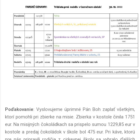
Poďakovanie
: Vyslovujeme úprimné Pán Boh zaplať všetkým,
ktorí pomohli pri zbierke na misie. Zbierka v kostole činila 1751
eur. Na misijných čokoládkach sa prispelo sumou 1229,85 eur v
kostole a predaj čokoládok v škole bol 475 eur. Pri káve, ktorú
pre nás pripravili rodičia z cirkevnej školy sa vybralo ďalších