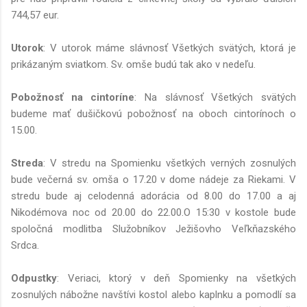
744,57 eur.
Utorok
: V utorok máme slávnosť Všetkých svätých, ktorá je
prikázaným sviatkom. Sv. omše budú tak ako v nedeľu.
Pobožnosť na cintoríne
: Na slávnosť Všetkých svätých
budeme mať dušičkovú pobožnosť na oboch cintorínoch o
15.00.
Streda
: V stredu na Spomienku všetkých verných zosnulých
bude večerná sv. omša o 17.20 v dome nádeje za Riekami. V
stredu bude aj celodenná adorácia od 8.00 do 17.00 a aj
Nikodémova noc od 20.00 do 22.00.O 15:30 v kostole bude
spoločná modlitba Služobníkov Ježišovho Veľkňazského
Srdca.
Odpustky
: Veriaci, ktorý v deň Spomienky na všetkých
zosnulých nábožne navštívi kostol alebo kaplnku a pomodlí sa