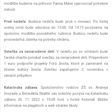
modlitbe budeme na príhovor Panny Márie vyprosovať potrebné
milosti.
Prvá nedeľa
: Budúca nedeľa bude prvá v mesiaci. Po tretej
svätej omši bude adorácia do 15:00. Od 14:15 pozývame na
spoločnú modlitbu posvätného ruženca. Budúcu nedeľu bude
prvonedeľná zbierka na potreby chrámu.
Sviečka za nenarodené deti
: V nedeľu po sv. omšiach bude
farská charita ponúkať sviečku za nenarodené deti. Príspevkom
1 euro podporíte projekty Fóra života, ktoré je zamerané na
šírenie kultúry života. Sviečku zapaľujeme 2. novembra v
oknách príbytkov.
Katarínska zábava
: Spoločenstvo rodičov ZŠ sv. Andreja
Svorada a Benedikta Skalité vás srdečne pozýva na Katarínsku
zábavu 26. 11. 2022 o 19,00 hod. v hoteli Koloniál. Bližšie
informácie na plagátoch a web stránke školy.