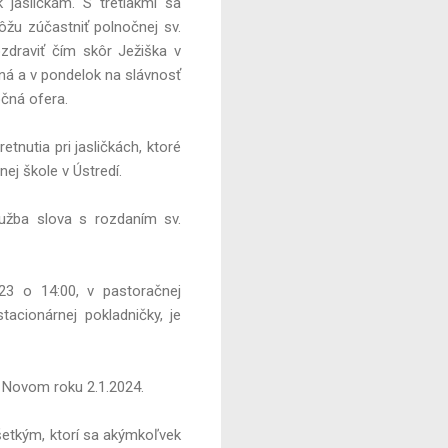
 jasličkám. S tretiakmi sa
ôžu zúčastniť polnočnej sv.
zdraviť čím skôr Ježiška v
čná a v pondelok na slávnosť
čná ofera.
tnutia pri jasličkách, ktoré
nej škole v Ústredí.
užba slova s rozdaním sv.
23 o 14:00, v pastoračnej
tacionárnej pokladničky, je
 Novom roku 2.1.2024.
etkým, ktorí sa akýmkoľvek