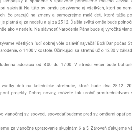
li aj lampášiky a spoločne v sprievode ponesieme malého Ježiša k
ri sakristii. Na túto sv. omšu pozývame aj všetkých, ktorí sa nem
ých, čo pracujú na zmeny a samozrejme malé deti, ktoré túžia po
0 je platná aj za nedeľu a aj za 25.12. Ďalšia svätá omša bude polno
še ako v nedeľu. Na slávnosť Narodenia Pána bude aj výročitá viano
zývame všetkých ľudí dobrej vôle osláviť najväčší Boží Dar počas Stre
rodenie, o 14.00 v kostole. Účinkujúci sa stretnú už o 12.30 v základ
lodenná adorácia od 8.00 do 17.00. V stredu večer bude bohosl
šetky deti na kolednícke stretnutie, ktoré bude dňa 28.12. 20
oriť projekty Dobrej noviny, môžete tak urobiť prostredníctvom s
o vianočnej sv. spovedi, spovedať budeme pred sv. omšami opäť po
jeme za vianočné upratovanie skupinám 6 a 5. Zároveň ďakujeme vš