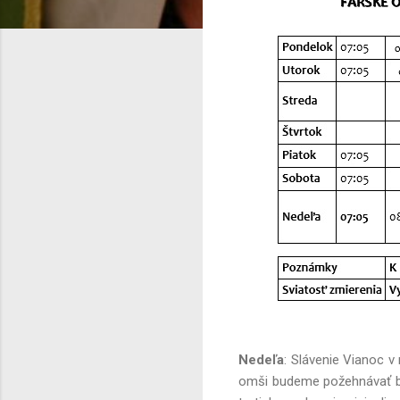
Nedeľa
: Slávenie Vianoc v 
omši budeme požehnávať be