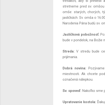
tretiakov, aby si prinies
stretneme pred sv. omšou p
omše: starých, chorých, t
jasličkách. Sv. omša o 16.0
Narodenia Pána budú sv. om
Jasličková pobožnosť
:
Po
bude v pondelok, na Božie na
Streda
:
V stredu bude ce
prijímania.
Dobrá novina
:
Pozývame v
miestnosti. Ak chcete podp
označená nálepkou.
Sv. spoveď
:
Nakoľko sme p
Upratovanie kostola
:
Ďaku