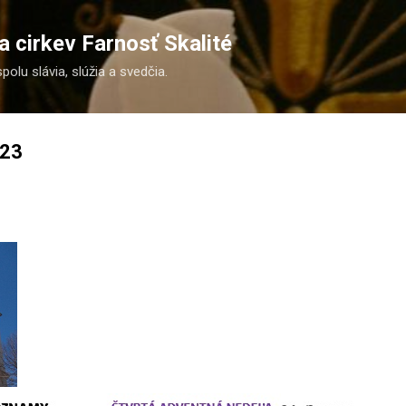
Preskočiť na hlavný obsah
 cirkev Farnosť Skalité
spolu slávia, slúžia a svedčia.
023