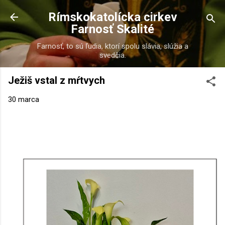
Preskočiť na hlavný obsah
Rímskokatolícka cirkev
Farnosť Skalité
Farnosť, to sú ľudia, ktorí spolu slávia, slúžia a
svedčia.
Ježiš vstal z mŕtvych
30 marca