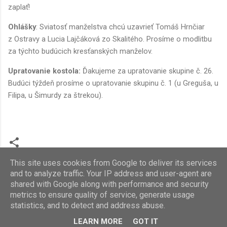
zaplať!
Ohlášky
: Sviatosť manželstva chcú uzavrieť Tomáš Hrnčiar
z Ostravy a Lucia Lajčáková zo Skalitého. Prosíme o modlitbu
za týchto budúcich kresťanských manželov.
Upratovanie kostola:
Ďakujeme za upratovanie skupine č. 26.
Budúci týždeň prosíme o upratovanie skupinu č. 1 (u Greguša, u
Filipa, u Šimurdy za štrekou).
This site uses cookies from Google to deliver its services
and to analyze traffic. Your IP address and user-agent are
shared with Google along with performance and security
metrics to ensure quality of service, generate usage
statistics, and to detect and address abuse.
Používa službu Blogger
LEARN MORE
GOT IT