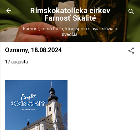
Preskočiť na hlavný obsah
Rímskokatolícka cirkev
Farnosť Skalité
Farnosť, to sú ľudia, ktorí spolu slávia, slúžia a
svedčia.
Oznamy, 18.08.2024
17 augusta