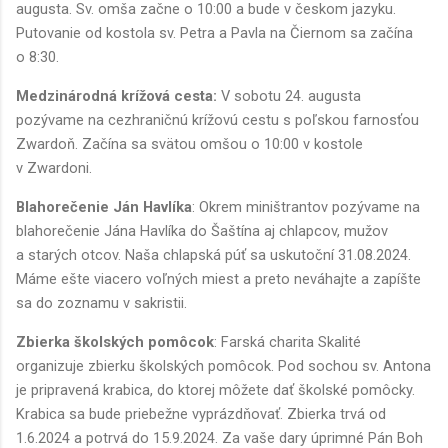
augusta. Sv. omša začne o 10:00 a bude v českom jazyku.
Putovanie od kostola sv. Petra a Pavla na Čiernom sa začína
o 8:30.
Medzinárodná krížová cesta:
V sobotu 24. augusta
pozývame na cezhraničnú krížovú cestu s poľskou farnosťou
Zwardoň. Začína sa svätou omšou o 10:00 v kostole
v Zwardoni.
Blahorečenie Ján Havlíka
: Okrem miništrantov pozývame na
blahorečenie Jána Havlíka do Šaštína aj chlapcov, mužov
a starých otcov. Naša chlapská púť sa uskutoční 31.08.2024.
Máme ešte viacero voľných miest a preto neváhajte a zapíšte
sa do zoznamu v sakristii.
Zbierka školských pomôcok
: Farská charita Skalité
organizuje zbierku školských pomôcok. Pod sochou sv. Antona
je pripravená krabica, do ktorej môžete dať školské pomôcky.
Krabica sa bude priebežne vyprázdňovať. Zbierka trvá od
1.6.2024 a potrvá do 15.9.2024. Za vaše dary úprimné Pán Boh