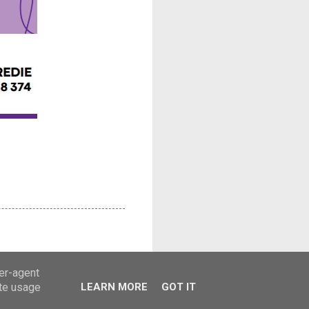
ser-agent
ate usage
LEARN MORE
GOT IT