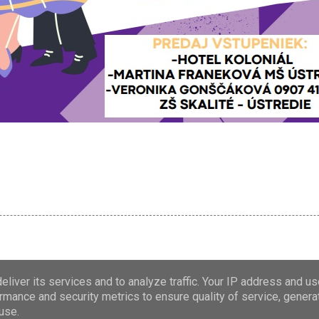
liver its services and to analyze traffic. Your IP address and u
rmance and security metrics to ensure quality of service, gener
Používa službu Blogger
use.