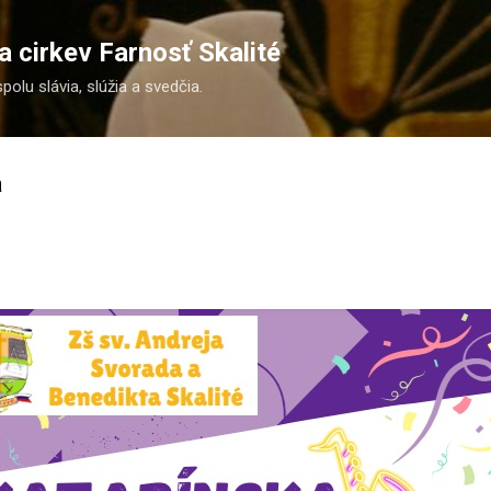
Preskočiť na hlavný obsah
 cirkev Farnosť Skalité
spolu slávia, slúžia a svedčia.
a