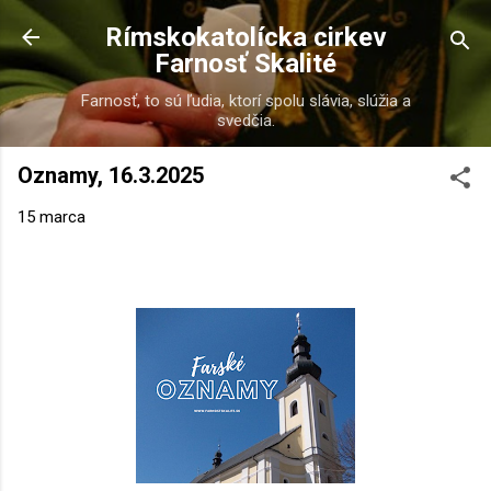
Preskočiť na hlavný obsah
Rímskokatolícka cirkev
Farnosť Skalité
Farnosť, to sú ľudia, ktorí spolu slávia, slúžia a
svedčia.
Oznamy, 16.3.2025
15 marca