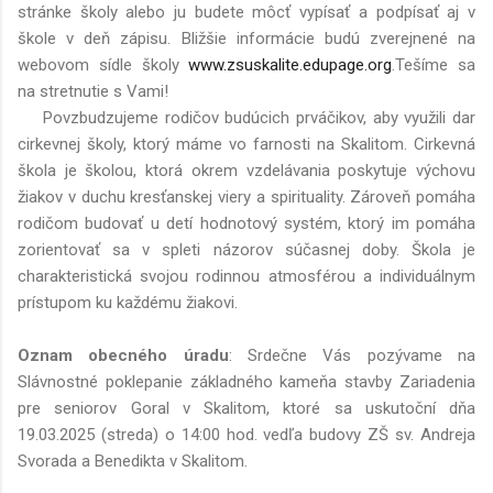
stránke školy alebo ju budete môcť vypísať a podpísať aj v
škole v deň zápisu. Bližšie informácie budú zverejnené na
webovom sídle školy
www.zsuskalite.edupage.org
.Tešíme sa
na stretnutie s Vami!
Povzbudzujeme rodičov budúcich prváčikov, aby využili dar
cirkevnej školy, ktorý máme vo farnosti na Skalitom. Cirkevná
škola je školou, ktorá okrem vzdelávania poskytuje výchovu
žiakov v duchu kresťanskej viery a spirituality. Zároveň pomáha
rodičom budovať u detí hodnotový systém, ktorý im pomáha
zorientovať sa v spleti názorov súčasnej doby. Škola je
charakteristická svojou rodinnou atmosférou a individuálnym
prístupom ku každému žiakovi.
Oznam obecného úradu
: Srdečne Vás pozývame na
Slávnostné poklepanie základného kameňa stavby Zariadenia
pre seniorov Goral v Skalitom, ktoré sa uskutoční dňa
19.03.2025 (streda) o 14:00 hod. vedľa budovy ZŠ sv. Andreja
Svorada a Benedikta v Skalitom.