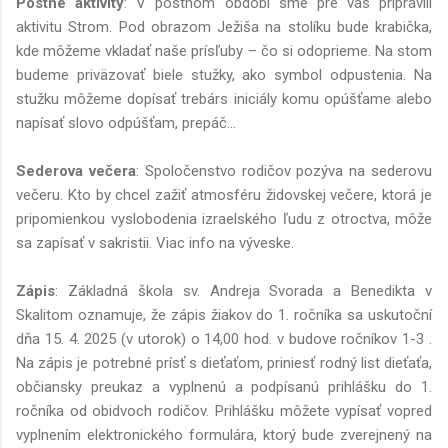
Pôstne aktivity
: V pôstnom období sme pre vás pripravili
aktivitu Strom. Pod obrazom Ježiša na stolíku bude krabička,
kde môžeme vkladať naše prísľuby – čo si odoprieme. Na stom
budeme priväzovať biele stužky, ako symbol odpustenia. Na
stužku môžeme dopísať trebárs iniciály komu opúšťame alebo
napísať slovo odpúšťam, prepáč...
Sederova večera
: Spoločenstvo rodičov pozýva na sederovu
večeru. Kto by chcel zažiť atmosféru židovskej večere, ktorá je
pripomienkou vyslobodenia izraelského ľudu z otroctva, môže
sa zapísať v sakristii. Viac info na výveske.
Zápis
: Základná škola sv. Andreja Svorada a Benedikta v
Skalitom oznamuje, že zápis žiakov do 1. ročníka sa uskutoční
dňa 15. 4. 2025 (v utorok) o 14,00 hod. v budove ročníkov 1-3 .
Na zápis je potrebné prísť s dieťaťom, priniesť rodný list dieťaťa,
občiansky preukaz a vyplnenú a podpísanú prihlášku do 1.
ročníka od obidvoch rodičov. Prihlášku môžete vypísať vopred
vyplnením elektronického formulára, ktorý bude zverejnený na