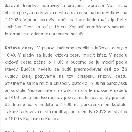
darovať trvanlivé potraviny a drogériu. Zároveň Vás naša
charita pozýva na krížovú cestu a sv. omšu na horu Butkov dňa
7.4.2025 (v pondelok). Sv. omšu na hore bude mať vdp. Peter
Holbička. Cena za púť je 15 eur. Zapísať sa môžete v sakristii.
Informácie o odchode upresníme neskôr.
Krížové cesty
:
V piatok začneme modlitbu krížovej cesty o
16:40. V piatky sa bude krížovú cestu modliť kňaz. V nedeľu
krížová cesta začne o 11.00 a budeme sa ju modliť podľa
stavov. Budúcu nedeľu sa budú predmodlievať deti zo ZŠ
Kudlov. Ďalej pozývame na tzv. chlapskú krížovú cestu.
Stretneme sa iba muži a chlapci v piatok o 19:00 na parkovisku
pri kostole. Nezabudnite si čelovku a čaj v termoske. V nedeľu
o 14.00 spoločenstvo rodičov pozýva na krížové cesty pre deti.
Stretneme sa v nedeľu o 14.00 na parkovisku pri kostole.
Taktiež sa krížovú cestu modlí aj spoločenstvo SJVS vo štvrtok
o 15.00 v Kaplnke na Kudlove.