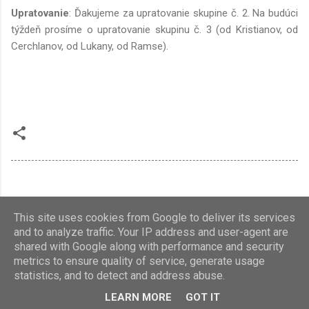
Upratovanie
: Ďakujeme za upratovanie skupine č. 2. Na budúci
týždeň prosíme o upratovanie skupinu č. 3 (od Kristianov, od
Cerchlanov, od Lukany, od Ramse).
This site uses cookies from Google to deliver its services
Používa službu Blogger
and to analyze traffic. Your IP address and user-agent are
shared with Google along with performance and security
metrics to ensure quality of service, generate usage
statistics, and to detect and address abuse.
LEARN MORE
GOT IT