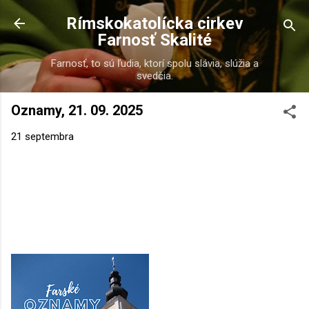
Preskočiť na hlavný obsah
Rímskokatolícka cirkev
Farnosť Skalité
Farnosť, to sú ľudia, ktorí spolu slávia, slúžia a
svedčia.
Oznamy, 21. 09. 2025
21 septembra