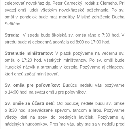
celebrovať novokňaz dp. Peter Čarnecký, rodák z Čierneho. Pri
svätej omši udelí všetkým novokňazské požehnanie. Po sv.
omši v pondelok bude mať modlitby Misijné združenie Ducha
Svätého.
Streda:
V stredu bude školská sv. omša ráno o 7:30 hod. V
stredu bude aj celodenná adorácia od 8:00 do 17:00 hod.
Stretnutie miništrantov:
V piatok pozývame na večernú sv.
omšu o 17:20 hod. všetkých miništrantov. Po sv. omši bude
liturgický nácvik a stretnutie v kostole. Pozývame aj chlapcov,
ktorí chcú začať miništrovať.
Sv. omša pre poľovníkov:
Budúcu nedeľu vás pozývame
o 14:00 hod. na svätú omšu pre poľovníkov.
Sv. omše za účasti detí:
Od budúcej nedele budú sv. omše
o 8:30 hod. sprevádzané spevom, tancom a hrou. Pozývame
všetky deti na spev do predných lavičiek. Pozývame aj
nádejných hudobníkov. Prosíme vás, aby ste sa v nedeľu pred