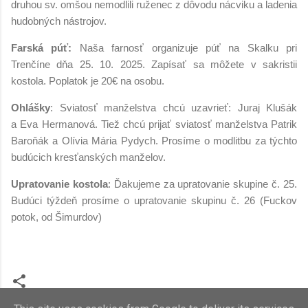
druhou sv. omšou nemodlili ruženec z dôvodu nácviku a ladenia
hudobných nástrojov.
Farská púť:
Naša farnosť organizuje púť na Skalku pri
Trenčíne dňa 25. 10. 2025. Zapísať sa môžete v sakristii
kostola. Poplatok je 20€ na osobu.
Ohlášky
: Sviatosť manželstva chcú uzavrieť: Juraj Klušák
a Eva Hermanová. Tiež chcú prijať sviatosť manželstva Patrik
Baroňák a Olívia Mária Pydych. Prosíme o modlitbu za týchto
budúcich kresťanských manželov.
Upratovanie kostola
: Ďakujeme za upratovanie skupine č. 25.
Budúci týždeň prosíme o upratovanie skupinu č. 26 (Fuckov
potok, od Šimurdov)