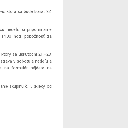
vu, ktorá sa bude konať 22.
cu nedeľu si pripomíname
 14:00 hod. pobožnosť za
 ktorý sa uskutoční 21.–23.
 strava v sobotu a nedeľu a
az na formulár nájdete na
nie skupinu č. 5 (Rieky, od