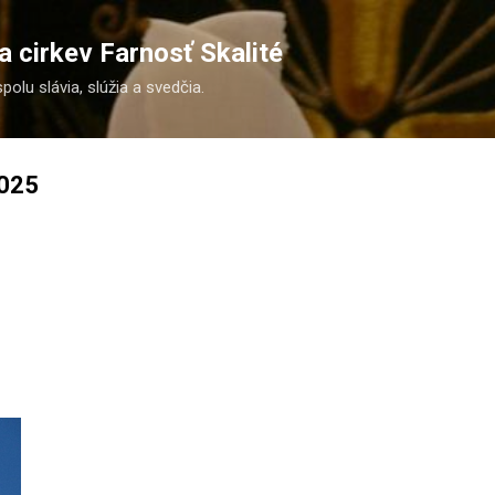
Preskočiť na hlavný obsah
 cirkev Farnosť Skalité
spolu slávia, slúžia a svedčia.
2025