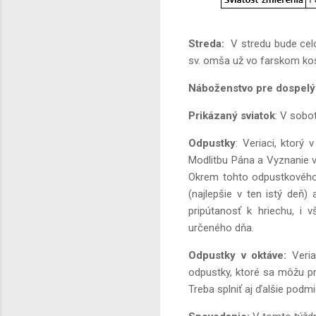
Streda:
V stredu bude cel
sv. omša už vo farskom ko
Náboženstvo pre dospelý
Prikázaný sviatok
: V sobo
Odpustky
: Veriaci, ktorý
Modlitbu Pána a Vyznanie vi
Okrem tohto odpustkového ú
(najlepšie v ten istý deň)
pripútanosť k hriechu, i
určeného dňa.
Odpustky v oktáve:
Veria
odpustky, ktoré sa môžu pr
Treba splniť aj ďalšie podm