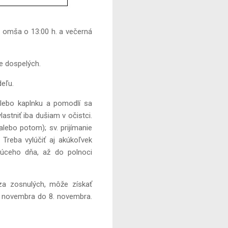
. omša o 13:00 h. a večerná
e dospelých.
deľu.
alebo kaplnku a pomodlí sa
astniť iba dušiam v očistci.
lebo potom); sv. prijímanie
 Treba vylúčiť aj akúkoľvek
júceho dňa, až do polnoci
za zosnulých, môže získať
1. novembra do 8. novembra.