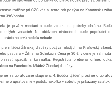
ni budeme spovedať od pondelka do piatku hodinu pred sv. omšami.
čenstvo rodičov pri CZŠ vás aj tento rok pozýva na Katarínsku zába
 cena 39€/osoba.
eľa je prvá v mesiaci a bude zbierka na potreby chrámu.
Budú
osnulých veriacich. Na obidvoch cintorínoch bude popoludní o
adorácia na prvú nedeľu nebude.
 pre mládež Žilinskej diecézy pozýva mladých na Kráľovský víkend,
ho pastiera v Žiline na Solinkách. Cena je 30 €, v cene je zahrnutá
priniesť spacák a karimatku. Registrácia prebieha online, odk
.
ebo na Facebooku Mládež Žilinskej diecézy
jeme za upratovanie skupine č. 4. Budúci týždeň prosíme o upratova
osíme o upratovanie v piatok, nakoľko v sobotu je prikázaný sviatok.