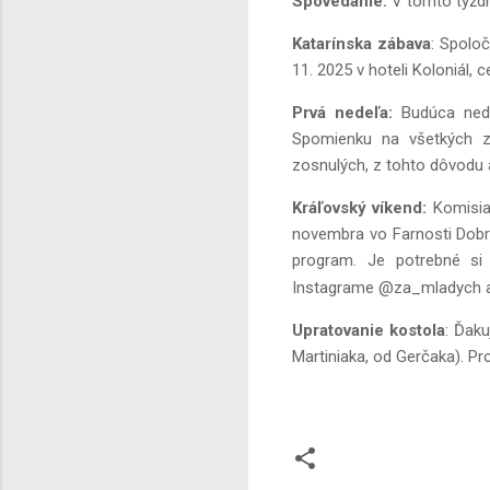
Spovedanie:
V tomto týžd
Katarínska zábava
: Spolo
11. 2025 v hoteli Koloniál,
Prvá nedeľa:
Budúca ned
Spomienku na všetkých z
zosnulých, z tohto dôvodu 
Kráľovský víkend:
Komisia
novembra vo Farnosti Dobré
program. Je potrebné si 
Instagrame @za_mladych al
Upratovanie kostola
: Ďaku
Martiniaka, od Gerčaka). Pr