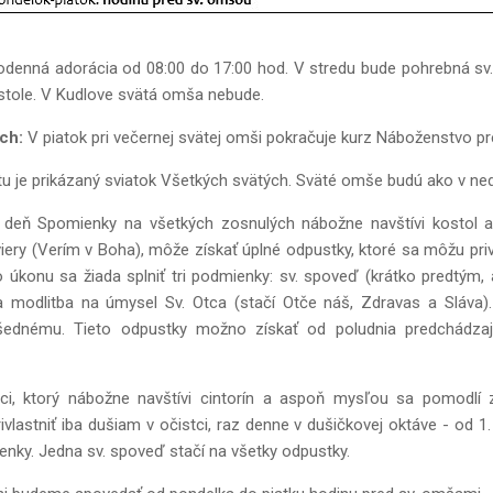
odenná adorácia od 08:00 do 17:00 hod. V stredu bude pohrebná sv
stole. V Kudlove svätá omša nebude.
ch:
V piatok pri večernej svätej omši pokračuje kurz Náboženstvo pr
tu je prikázaný sviatok Všetkých svätých. Sväté omše budú ako v ne
 v deň Spomienky na všetkých zosnulých nábožne navštívi kostol 
ery (Verím v Boha), môže získať úplné odpustky, ktoré sa môžu privl
konu sa žiada splniť tri podmienky: sv. spoveď (krátko predtým, a
 a modlitba na úmysel Sv. Otca (stačí Otče náš, Zdravas a Sláva).
 všednému. Tieto odpustky možno získať od poludnia predchádza
ci, ktorý nábožne navštívi cintorín a aspoň mysľou sa pomodlí 
ivlastniť iba dušiam v očistci, raz denne v dušičkovej oktáve - od 
ienky. Jedna sv. spoveď stačí na všetky odpustky.