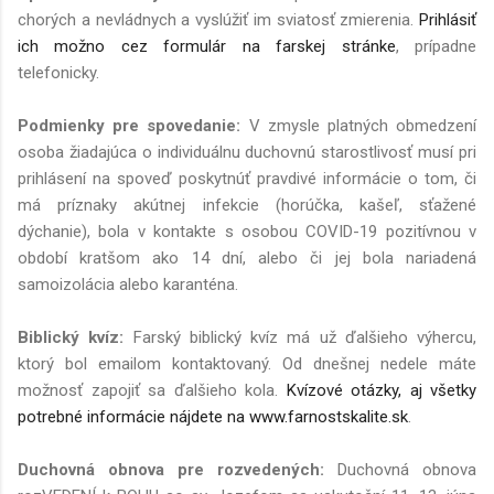
chorých a nevládnych a vyslúžiť im sviatosť zmierenia.
Prihlásiť
ich možno cez formulár na farskej stránke
, prípadne
telefonicky.
Podmienky pre spovedanie:
V zmysle platných obmedzení
osoba žiadajúca o individuálnu duchovnú starostlivosť musí pri
prihlásení na spoveď poskytnúť pravdivé informácie o tom, či
má príznaky akútnej infekcie (horúčka, kašeľ, sťažené
dýchanie), bola v kontakte s osobou COVID-19 pozitívnou v
období kratšom ako 14 dní, alebo či jej bola nariadená
samoizolácia alebo karanténa.
Biblický kvíz:
Farský biblický kvíz má už ďalšieho výhercu,
ktorý bol emailom kontaktovaný. Od dnešnej nedele máte
možnosť zapojiť sa ďalšieho kola.
Kvízové otázky, aj všetky
potrebné informácie nájdete na www.farnostskalite.sk
.
Duchovná obnova pre rozvedených:
Duchovná obnova