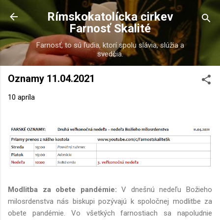
Preskočiť na hlavný obsah
Rímskokatolícka cirkev
Farnosť Skalité
Farnosť, to sú ľudia, ktorí spolu slávia, slúžia a
svedčia.
Oznamy 11.04.2021
10 apríla
Modlitba za obete pandémie:
V dnešnú nedeľu Božieho
milosrdenstva nás biskupi pozývajú k spoločnej modlitbe za
obete pandémie. Vo všetkých farnostiach sa napoludnie