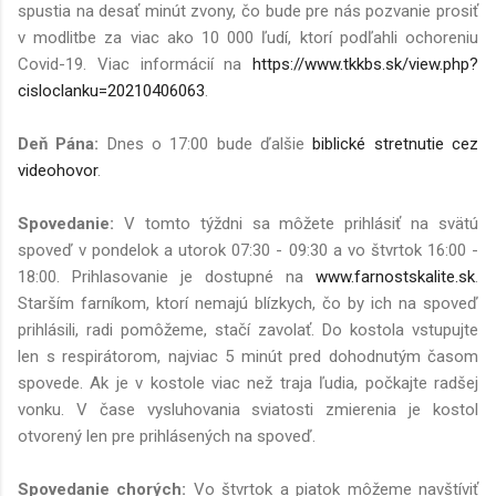
spustia na desať minút zvony, čo bude pre nás pozvanie prosiť
v modlitbe za viac ako 10 000 ľudí, ktorí podľahli ochoreniu
Covid-19. Viac informácií na
https://www.tkkbs.sk/view.php?
cisloclanku=20210406063
.
Deň Pána:
Dnes o 17:00 bude ďalšie
biblické stretnutie cez
videohovor
.
Spovedanie:
V tomto týždni sa môžete prihlásiť na svätú
spoveď v pondelok a utorok 07:30 - 09:30 a vo štvrtok 16:00 -
18:00. Prihlasovanie je dostupné na
www.farnostskalite.sk
.
Starším farníkom, ktorí nemajú blízkych, čo by ich na spoveď
prihlásili, radi pomôžeme, stačí zavolať. Do kostola vstupujte
len s respirátorom, najviac 5 minút pred dohodnutým časom
spovede. Ak je v kostole viac než traja ľudia, počkajte radšej
vonku. V čase vysluhovania sviatosti zmierenia je kostol
otvorený len pre prihlásených na spoveď.
Spovedanie chorých:
Vo štvrtok a piatok môžeme navštíviť