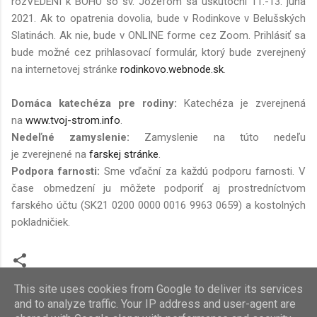
rozVEDENÍ k BOHU so sv. Jozefom sa uskutoční 11.-13. júna
2021. Ak to opatrenia dovolia, bude v Rodinkove v Belušských
Slatinách. Ak nie, bude v ONLINE forme cez Zoom. Prihlásiť sa
bude možné cez prihlasovací formulár, ktorý bude zverejnený
na internetovej stránke
rodinkovo.webnode.sk
.
Domáca katechéza pre rodiny:
Katechéza je zverejnená
na
www.tvoj-strom.info
.
Nedeľné zamyslenie:
Zamyslenie na túto nedeľu
je
zverejnené na
farskej stránke
.
Podpora farnosti:
Sme vďační za každú podporu farnosti. V
čase obmedzení ju môžete podporiť aj prostredníctvom
farského účtu (SK21 0200 0000 0016 9963 0659) a kostolných
pokladničiek.
This site uses cookies from Google to deliver its services
and to analyze traffic. Your IP address and user-agent are